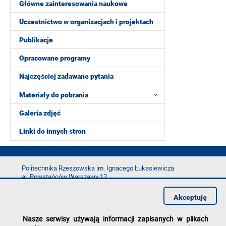
Główne zainteresowania naukowe
Uczestnictwo w organizacjach i projektach
Publikacje
Opracowane programy
Najczęściej zadawane pytania
Materiały do pobrania
Galeria zdjęć
Linki do innych stron
Politechnika Rzeszowska im. Ignacego Łukasiewicza
al. Powstańców Warszawy 12
35-029 Rzeszów
Akceptuję
tel.: +48 17 865 11 00
fax: +48 17 854 12 60
Nasze serwisy używają informacji zapisanych w plikach
e-mail:
kancelaria@prz.edu.pl